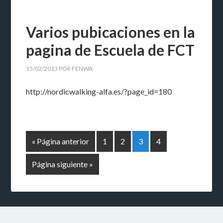
Varios pubicaciones en la
pagina de Escuela de FCT
15/02/2013
POR
FENWA
http://nordicwalking-alfa.es/?page_id=180
« Página anterior
1
2
3
4
Página siguiente »