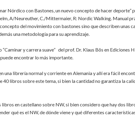
inar Nórdico con Bastones, un nuevo concepto de hacer deporte”
helm, A/Neureuther, C./Mittermaier, R: Nordic Walking. Manual p
el concepto del movimiento con bastones sino que describen unas ca
demás una metodología para su aprendizaje.
lo “Caminar y carrera suave” del prof. Dr. Klaus Bös en Ediciones
 puede encontrar lo más importante.
 una librería normal y corriente en Alemania y allí era fácil enco
40 libros sobre este tema, si bien la cantidad no garantiza la cali
libros en castellano sobre NW, si bien considero que hay dos libr
nder qué es el NW, de dónde viene y qué diferentes características