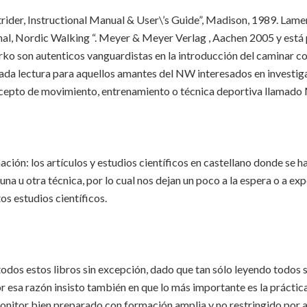
trider, Instructional Manual & User\’s Guide”, Madison, 1989. Lame
l, Nordic Walking “. Meyer & Meyer Verlag , Aachen 2005 y está pu
on autenticos vanguardistas en la introducción del caminar con 
igada lectura para aquellos amantes del NW interesados en investig
 concepto de movimiento, entrenamiento o técnica deportiva llama
ación: los artículos y estudios científicos en castellano donde se 
una u otra técnica, por lo cual nos dejan un poco a la espera o a e
os estudios científicos.
 todos estos libros sin excepción, dado que tan sólo leyendo todos
or esa razón insisto también en que lo más importante es la práctica
onitor bien preparado con formación amplia y no restringido por