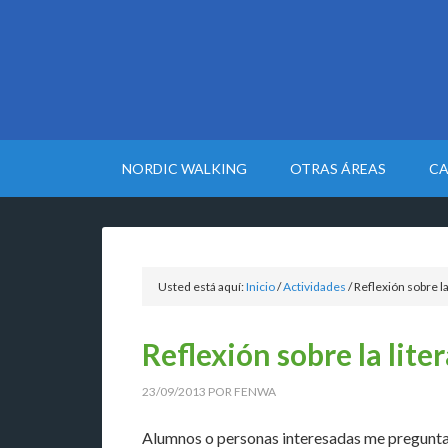
NORDIC WALKING
OTRAS ÁREAS
CA
Usted está aquí:
Inicio
/
Actividades
/
Reflexión sobre la
Reflexión sobre la lit
23/09/2013
POR
FENWA
Alumnos o personas interesadas me pregunta