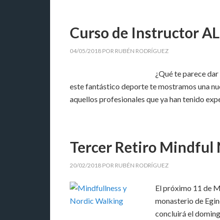
Curso de Instructor A
04/05/2018
POR
RUBÉN RODRÍGUEZ
¿Qué te parece dar
este fantástico deporte te mostramos una nu
aquellos profesionales que ya han tenido exp
Tercer Retiro Mindful 
20/02/2018
POR
RUBÉN RODRÍGUEZ
El próximo 11 de M
monasterio de Egino
concluirá el domingo