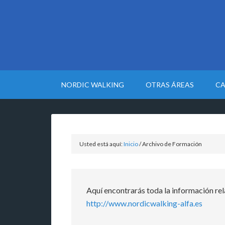
NORDIC WALKING
OTRAS ÁREAS
CA
Usted está aquí:
Inicio
/
Archivo de Formación
Aquí encontrarás toda la información re
http://www.nordicwalking-alfa.es