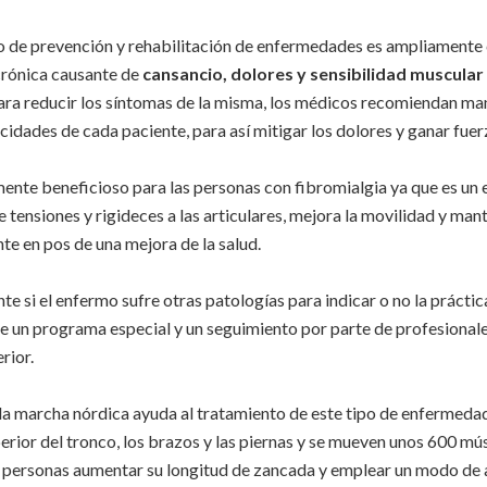
de prevención y rehabilitación de enfermedades es ampliamente c
rónica causante de
cansancio, dolores y sensibilidad muscular
ra reducir los síntomas de la misma, los médicos recomiendan mant
acidades de cada paciente, para así mitigar los dolores y ganar fuer
nte beneficioso para las personas con fibromialgia ya que es un ej
de tensiones y rigideces a las articulares, mejora la movilidad y ma
te en pos de una mejora de la salud.
 si el enfermo sufre otras patologías para indicar o no la práctic
de un programa especial y un seguimiento por parte de profesional
rior.
 la marcha nórdica ayuda al tratamiento de este tipo de enfermeda
perior del tronco, los brazos y las piernas y se mueven unos 600 mú
 personas aumentar su longitud de zancada y emplear un modo de 