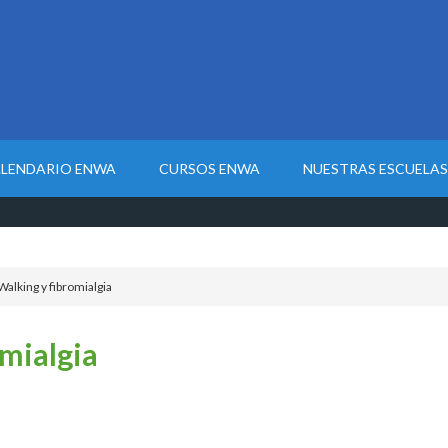
LENDARIO ENWA
CURSOS ENWA
NUESTRAS ESCUELAS
alking y fibromialgia
omialgia