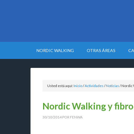
NORDIC WALKING
OTRAS ÁREAS
CA
Usted está aquí:
Inicio
/
Actividades
/
Noticias
/
Nordic W
Nordic Walking y fibr
30/10/2014
POR
FENWA