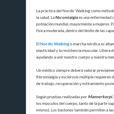
La práctica del Nordic Walking como método 
la salud. La
fibromialgia
es una enfermedad c
población mundial, mayormente a mujeres. Pa
física moderada, dentro del límite de las cap
El
Nordic Walking
o marcha nórdica es altame
elasticidad y la resistencia muscular. Libera 
ayudando a unir nuestro cuerpo y nuestra men
Un médico siempre deberá valorar previamente
fibromialgia y esclerosis múltiple requieren 
de trabajo, recuperación y estiramiento poste
Según pruebas realizadas por
Mannerkorpi
,
los músculos del cuerpo, tanto de la parte su
mismo). Los bastones también permiten a las