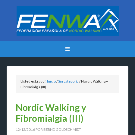
Usted está aquí:
Inicio
/
Sin categoría
/
Nordic Walking y
Fibromialgia (III)
Nordic Walking y
Fibromialgia (III)
12/12/2016
POR
BERND GOLDSCHMIDT