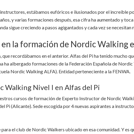
structores, estábamos eufóricos e ilusionados por el increíble po
os, y varias formaciones después, esa cifra ha aumentado y toca ce
nda sigue creciendo a pasos agigantados y cada vez se necesitan 
ra en la formación de Nordic Walking 
 que recordábamos en el anterior. Alfas del Pi ha tenido mucho que
tina ha albergado formaciones de la Federación Española de Nordi
scuela Nordic Walking ALFA). Entidad perteneciente a la FENWA.
 Walking Nivel I en Alfas del Pi
uestros cursos de formación de Experto Instructor de Nordic Walki
del Pi (Alicante). Sede escogida por 4 nuevas aspirantes a instruc
para el club de Nordic Walkers ubicado en esa comunidad. Y es que