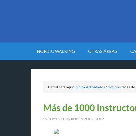
NORDIC WALKING
OTRAS ÁREAS
CA
Usted está aquí:
Inicio
/
Actividades
/
Noticias
/
Más de 
Más de 1000 Instructo
29/03/2021
POR
RUBÉN RODRÍGUEZ