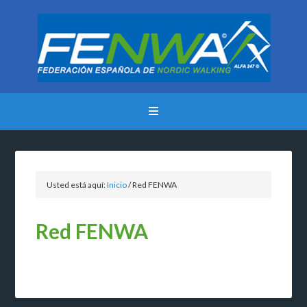
Usted está aquí:
Inicio
/
Red FENWA
Red FENWA