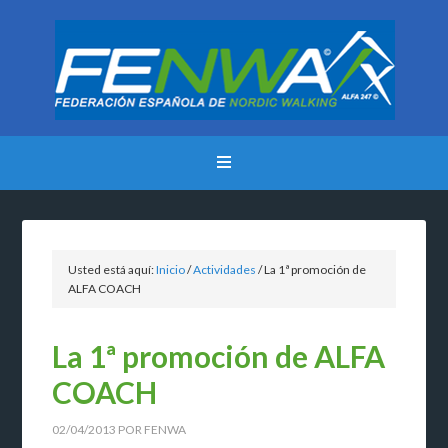
Usted está aquí:
Inicio
/
Actividades
/
La 1ª promoción de
ALFA COACH
La 1ª promoción de ALFA
COACH
02/04/2013
POR
FENWA