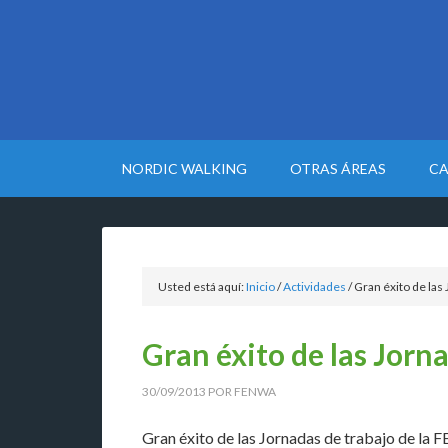
NORDIC WALKING
OTRAS ÁREAS
CA
Usted está aquí:
Inicio
/
Actividades
/
Gran éxito de las
Gran éxito de las Jorn
30/09/2013
POR
FENWA
Gran éxito de las Jornadas de trabajo de la 