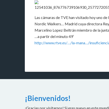
Las cámaras de TVE han visitado hoy uno de 
Nordic Walkers
…
Madrid cuya directora Rey
Marcelino Lopez Beltrán miembro de la junta 
…a partir del minuto 49′
http://www.rtve.es/…/la-mana…/insuficienc
¡Bienvenidos!
¡Gracias por visitarnos! Si eres nuevo en este mundi