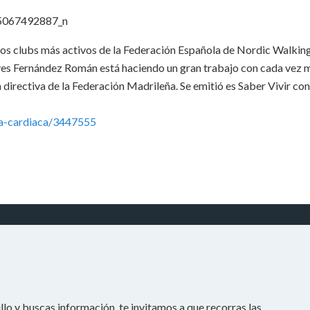
los clubs más activos de la Federación Española de Nordic Walki
es Fernández Román está haciendo un gran trabajo con cada vez 
directiva de la Federación Madrileña. Se emitió es Saber Vivir co
ia-cardiaca/3447555
llo y buscas información, te invitamos a que recorras las