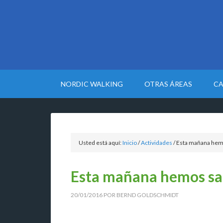
NORDIC WALKING
OTRAS ÁREAS
CA
Usted está aquí:
Inicio
/
Actividades
/
Esta mañana hemos
Esta mañana hemos sali
20/01/2016
POR
BERND GOLDSCHMIDT