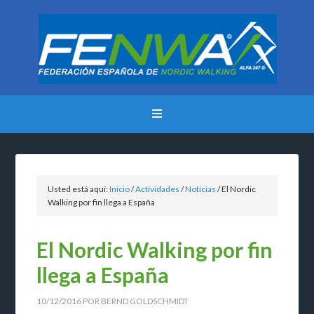
Usted está aquí:
Inicio
/
Actividades
/
Noticias
/
El Nordic
Walking por fin llega a España
El Nordic Walking por fin
llega a España
10/12/2016
POR
BERND GOLDSCHMIDT