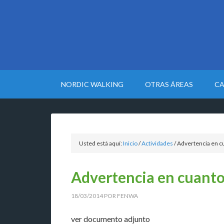
NORDIC WALKING
OTRAS ÁREAS
CA
Usted está aquí:
Inicio
/
Actividades
/
Advertencia en c
Advertencia en cuanto
18/03/2014
POR
FENWA
ver documento adjunto